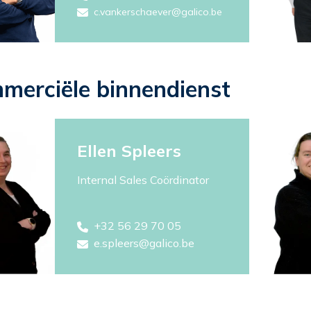
c.vankerschaever@galico.be
merciële binnendienst
Ellen Spleers
Internal Sales Coördinator
+32 56 29 70 05
e.spleers@galico.be