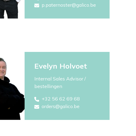
p.paternoster@galico.be
Evelyn Holvoet
Internal Sales Advisor /
bestellingen
+32 56 62 69 68
orders@galico.be