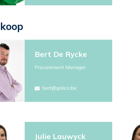
koop
Bert De Rycke
Procurement Manager
bert@galico.be
Julie Lauwyck