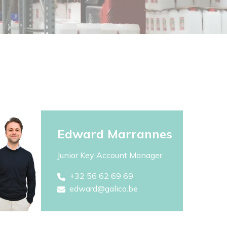
Edward Marrannes
Junior Key Account Manager
+32 56 62 69 69
edward@galico.be