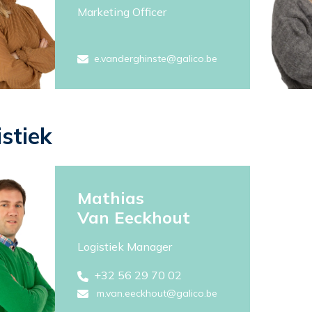
Marketing Officer
e.vanderghinste@galico.be
stiek
Mathias
Van Eeckhout
Logistiek Manager
+32 56 29 70 02
m.van.eeckhout@galico.be