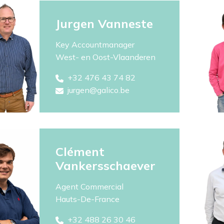
Jurgen Vanneste
Key Accountmanager
West- en Oost-Vlaanderen
+32 476 43 74 82
jurgen@galico.be
Clément
Vankersschaever
Agent Commercial
Hauts-De-France​
+32 488 26 30 46