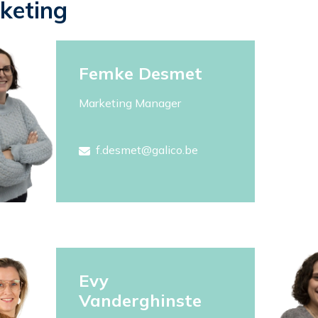
keting
Femke Desmet
Marketing Manager
f.desmet@galico.be
Evy
Vanderghinste