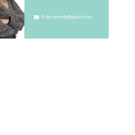
h.de.smaele@galico.be