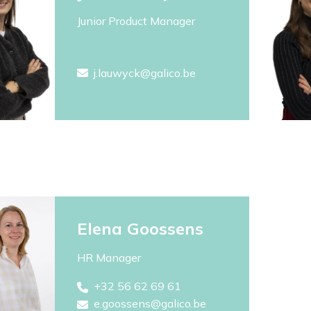
Junior Product Manager
j.lauwyck@galico.be
Elena Goossens
HR Manager
+32 56 62 69 61
e.goossens@galico.be