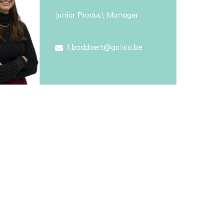
Junior Product Manager
f.boddaert@galico.be