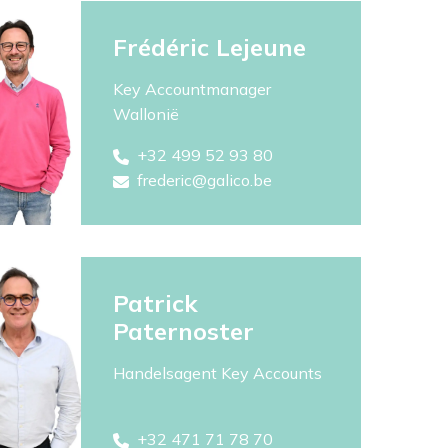
Frédéric Lejeune
Key Accountmanager
Wallonië
+32 499 52 93 80
frederic@galico.be
Patrick
Paternoster
Handelsagent Key Accounts
+32 471 71 78 70