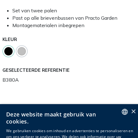
Set van twee palen
Past op alle brievenbussen van Practo Garden
Montagematerialen inbegrepen
KLEUR
GESELECTEERDE REFERENTIE
B380A
×
Productinfo
Verpakkingsinfo
Accessoires
Deze website maakt gebruik van
cookies.
Gerelateerde producten
ENGLISH
We gebruiken cookies om inhoud en advertenties te personaliseren en
om ons verkeer te analyseren. We delen ook informatie over uw