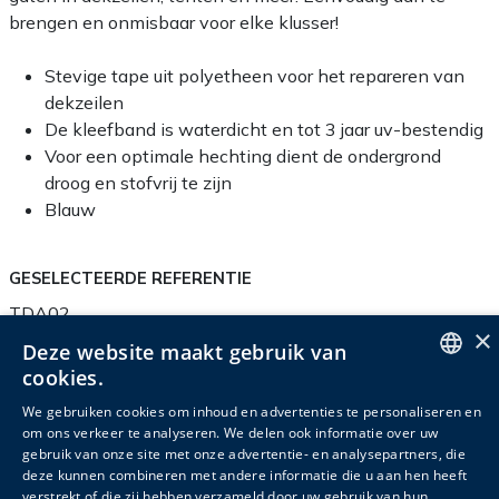
brengen en onmisbaar voor elke klusser!
Stevige tape uit polyetheen voor het repareren van
dekzeilen
De kleefband is waterdicht en tot 3 jaar uv-bestendig
Voor een optimale hechting dient de ondergrond
droog en stofvrij te zijn
Blauw
GESELECTEERDE REFERENTIE
TDA02
×
Deze website maakt gebruik van
cookies.
ENGLISH
We gebruiken cookies om inhoud en advertenties te personaliseren en
Productinfo
Verpakkingsinfo
Accessoires
om ons verkeer te analyseren. We delen ook informatie over uw
DUTCH
gebruik van onze site met onze advertentie- en analysepartners, die
Gerelateerde producten
deze kunnen combineren met andere informatie die u aan hen heeft
FRENCH
verstrekt of die zij hebben verzameld door uw gebruik van hun