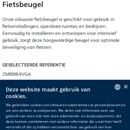
Fietsbeugel
Onze robuuste fietsbeugel is geschikt voor gebruik in
fietsenstallingen, openbare ruimtes en bedrijven.
Eenvoudig te installeren en ontworpen voor intensief
gebruik, zorgt deze hoogwaardige beugel voor optimale
beveiliging van fietsen.
GESELECTEERDE REFERENTIE
ZMB884VGA
×
Deze website maakt gebruik van
cookies.
ENGLISH
Productinfo
Verpakkingsinfo
Accessoires
We gebruiken cookies om inhoud en advertenties te personaliseren en
om ons verkeer te analyseren. We delen ook informatie over uw
DUTCH
Gerelateerde producten
gebruik van onze site met onze advertentie- en analysepartners, die
deze kunnen combineren met andere informatie die u aan hen heeft
FRENCH
verstrekt of die zij hebben verzameld door uw gebruik van hun