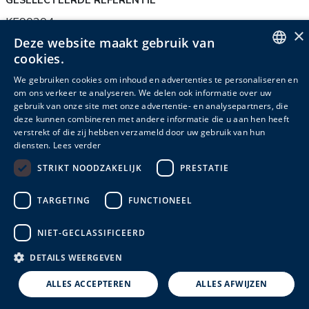
GESELECTEERDE REFERENTIE
KE90204
×
Deze website maakt gebruik van
cookies.
ENGLISH
We gebruiken cookies om inhoud en advertenties te personaliseren en
Productinfo
om ons verkeer te analyseren. We delen ook informatie over uw
Verpakkingsinfo
Accessoires
DUTCH
gebruik van onze site met onze advertentie- en analysepartners, die
deze kunnen combineren met andere informatie die u aan hen heeft
FRENCH
Gerelateerde producten
verstrekt of die zij hebben verzameld door uw gebruik van hun
diensten.
Lees verder
STRIKT NOODZAKELIJK
PRESTATIE
Inhoud
Hoogte
Breedte
Diepte
Referentie
(L)
(cm)
(cm)
(cm)
TARGETING
FUNCTIONEEL
KE90204
18
46,0
20,0
20,5
NIET-GECLASSIFICEERD
DETAILS WEERGEVEN
ALLES ACCEPTEREN
ALLES AFWIJZEN