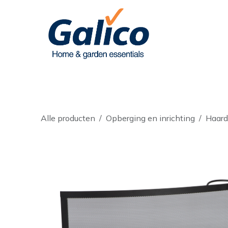
Overslaan naar inhoud
Assortiment
Merken
Diensten
Alle producten
Opberging en inrichting
Haard