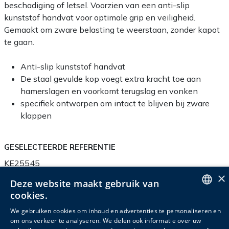
beschadiging of letsel. Voorzien van een anti-slip
kunststof handvat voor optimale grip en veiligheid.
Gemaakt om zware belasting te weerstaan, zonder kapot
te gaan.
Anti-slip kunststof handvat
De staal gevulde kop voegt extra kracht toe aan
hamerslagen en voorkomt terugslag en vonken
specifiek ontworpen om intact te blijven bij zware
klappen
GESELECTEERDE REFERENTIE
KE25545
×
Deze website maakt gebruik van
cookies.
ENGLISH
We gebruiken cookies om inhoud en advertenties te personaliseren en
Productinfo
Verpakkingsinfo
Accessoires
om ons verkeer te analyseren. We delen ook informatie over uw
DUTCH