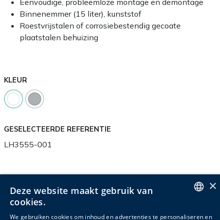
Eenvoudige, probleemloze montage en demontage
Binnenemmer (15 liter), kunststof
Roestvrijstalen of corrosiebestendig gecoate
plaatstalen behuizing
KLEUR
GESELECTEERDE REFERENTIE
LH3555-001
×
Deze website maakt gebruik van
Productinfo
Verpakkingsinfo
Accessoires
cookies.
ENGLISH
Gerelateerde producten
We gebruiken cookies om inhoud en advertenties te personaliseren en