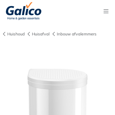
Overslaan naar inhoud
Huishoud
Huisafval
Inbouw afvalemmers