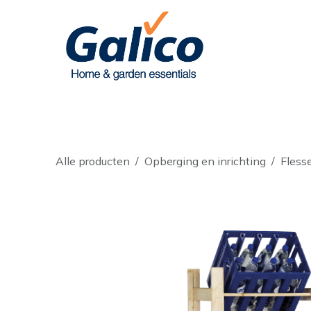
Overslaan naar inhoud
Assortiment
Merken
Diensten
Alle producten
Opberging en inrichting
Fless