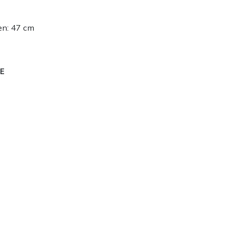
en: 47 cm
E