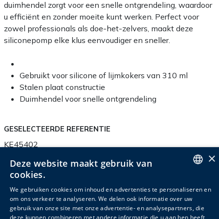
duimhendel zorgt voor een snelle ontgrendeling, waardoor
u efficiënt en zonder moeite kunt werken. Perfect voor
zowel professionals als doe-het-zelvers, maakt deze
siliconepomp elke klus eenvoudiger en sneller.
Gebruikt voor silicone of lijmkokers van 310 ml
Stalen plaat constructie
Duimhendel voor snelle ontgrendeling
GESELECTEERDE REFERENTIE
KE45402
×
Deze website maakt gebruik van
cookies.
ENGLISH
We gebruiken cookies om inhoud en advertenties te personaliseren en
Productinfo
Verpakkingsinfo
Accessoires
om ons verkeer te analyseren. We delen ook informatie over uw
DUTCH
gebruik van onze site met onze advertentie- en analysepartners, die
Gerelateerde producten
deze kunnen combineren met andere informatie die u aan hen heeft
FRENCH