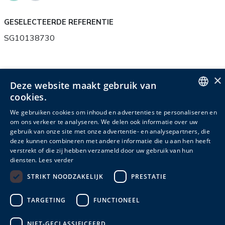
GESELECTEERDE REFERENTIE
SG10138730
×
Deze website maakt gebruik van
Productinfo
Verpakkingsinfo
Accessoires
cookies.
ENGLISH
Gerelateerde producten
We gebruiken cookies om inhoud en advertenties te personaliseren en
om ons verkeer te analyseren. We delen ook informatie over uw
DUTCH
gebruik van onze site met onze advertentie- en analysepartners, die
deze kunnen combineren met andere informatie die u aan hen heeft
FRENCH
Gewicht
verstrekt of die zij hebben verzameld door uw gebruik van hun
Referentie
Materiaal
Garantie
(kg)
diensten.
Lees verder
STRIKT NOODZAKELIJK
PRESTATIE
SG10138731
stof
2,0
2
TARGETING
FUNCTIONEEL
SG10218987
stof
2,0
2
NIET-GECLASSIFICEERD