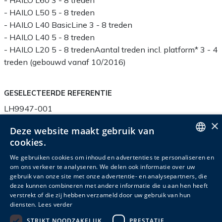
- HAILO L60 3 - 8 treden*
- HAILO L50 5 - 8 treden
- HAILO L40 BasicLine 3 - 8 treden
- HAILO L40 5 - 8 treden
- HAILO L20 5 - 8 tredenAantal treden incl. platform* 3 - 4
treden (gebouwd vanaf 10/2016)
GESELECTEERDE REFERENTIE
LH9947-001
×
Deze website maakt gebruik van
cookies.
ENGLISH
We gebruiken cookies om inhoud en advertenties te personaliseren en
Productinfo
Verpakkingsinfo
Accessoires
om ons verkeer te analyseren. We delen ook informatie over uw
DUTCH
gebruik van onze site met onze advertentie- en analysepartners, die
Gerelateerde producten
deze kunnen combineren met andere informatie die u aan hen heeft
FRENCH
verstrekt of die zij hebben verzameld door uw gebruik van hun
diensten.
Lees verder
Gewicht
STRIKT NOODZAKELIJK
PRESTATIE