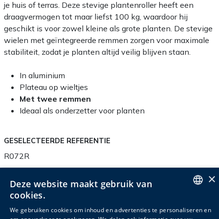
je huis of terras. Deze stevige plantenroller heeft een
draagvermogen tot maar liefst 100 kg, waardoor hij
geschikt is voor zowel kleine als grote planten. De stevige
wielen met geïntegreerde remmen zorgen voor maximale
stabiliteit, zodat je planten altijd veilig blijven staan.
In aluminium
Plateau op wieltjes
Met twee remmen
Ideaal als onderzetter voor planten
GESELECTEERDE REFERENTIE
R072R
×
Deze website maakt gebruik van
cookies.
ENGLISH
Productinfo
Verpakkingsinfo
Accessoires
We gebruiken cookies om inhoud en advertenties te personaliseren en