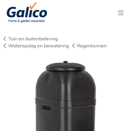
Overslaan naar inhoud
Tuin en buitenbeleving
Wateropslag en bewatering
Regentonnen