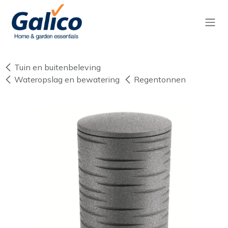
Overslaan naar inhoud
Tuin en buitenbeleving
Wateropslag en bewatering
Regentonnen