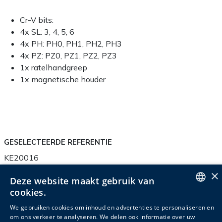
Cr-V bits:
4x SL: 3, 4, 5, 6
4x PH: PH0, PH1, PH2, PH3
4x PZ: PZ0, PZ1, PZ2, PZ3
1x ratelhandgreep
1x magnetische houder
GESELECTEERDE REFERENTIE
KE20016
×
Deze website maakt gebruik van
cookies.
ENGLISH
We gebruiken cookies om inhoud en advertenties te personaliseren en
Productinfo
Verpakkingsinfo
Accessoires
om ons verkeer te analyseren. We delen ook informatie over uw
DUTCH