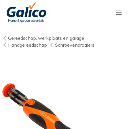
Overslaan naar inhoud
Gereedschap, werkplaats en garage
Handgereedschap
Schroevendraaiers