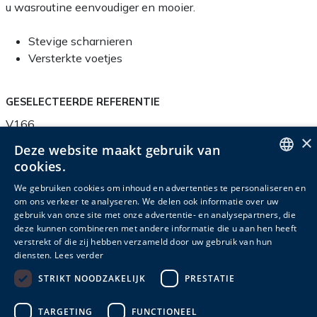
u wasroutine eenvoudiger en mooier.
Stevige scharnieren
Versterkte voetjes
GESELECTEERDE REFERENTIE
V166
×
Deze website maakt gebruik van
cookies.
ENGLISH
We gebruiken cookies om inhoud en advertenties te personaliseren en
Productinfo
Verpakkingsinfo
Accessoires
om ons verkeer te analyseren. We delen ook informatie over uw
DUTCH
gebruik van onze site met onze advertentie- en analysepartners, die
Gerelateerde producten
deze kunnen combineren met andere informatie die u aan hen heeft
FRENCH
verstrekt of die zij hebben verzameld door uw gebruik van hun
diensten.
Lees verder
STRIKT NOODZAKELIJK
PRESTATIE
Hoogte
Breedte
Diepte
Referentie
Materiaal
(cm)
(cm)
(cm)
TARGETING
FUNCTIONEEL