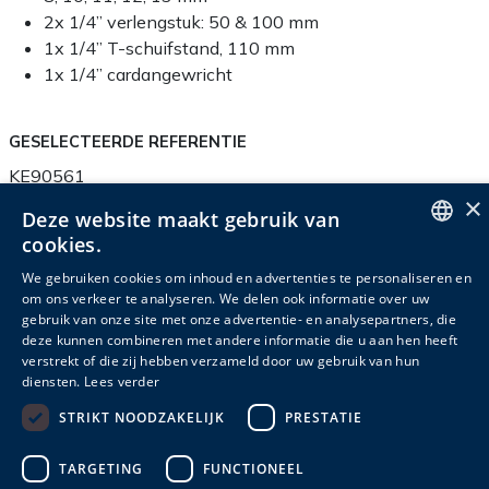
2x 1/4” verlengstuk: 50 & 100 mm
1x 1/4” T-schuifstand, 110 mm
1x 1/4” cardangewricht
GESELECTEERDE REFERENTIE
KE90561
×
Deze website maakt gebruik van
cookies.
ENGLISH
We gebruiken cookies om inhoud en advertenties te personaliseren en
Productinfo
Verpakkingsinfo
Accessoires
om ons verkeer te analyseren. We delen ook informatie over uw
DUTCH
gebruik van onze site met onze advertentie- en analysepartners, die
Gerelateerde producten
deze kunnen combineren met andere informatie die u aan hen heeft
FRENCH
verstrekt of die zij hebben verzameld door uw gebruik van hun
diensten.
Lees verder
Hoogte
Breedte
Diepte
STRIKT NOODZAKELIJK
PRESTATIE
Referentie
Materiaa
(cm)
(cm)
(cm)
TARGETING
FUNCTIONEEL