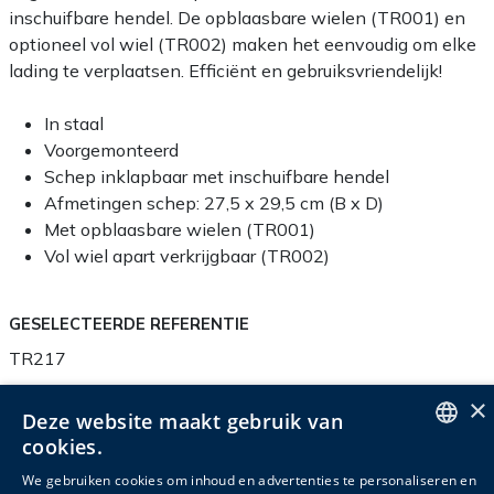
inschuifbare hendel. De opblaasbare wielen (TR001) en
optioneel vol wiel (TR002) maken het eenvoudig om elke
lading te verplaatsen. Efficiënt en gebruiksvriendelijk!
In staal
Voorgemonteerd
Schep inklapbaar met inschuifbare hendel
Afmetingen schep: 27,5 x 29,5 cm (B x D)
Met opblaasbare wielen (TR001)
Vol wiel apart verkrijgbaar (TR002)
GESELECTEERDE REFERENTIE
TR217
×
Deze website maakt gebruik van
cookies.
ENGLISH
Productinfo
Verpakkingsinfo
Accessoires
We gebruiken cookies om inhoud en advertenties te personaliseren en