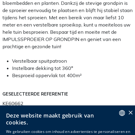
bloembedden en planten. Dankzij de stevige grondpin is
de sproeier eenvoudig te plaatsen en blijft hij stabiel staan
tijdens het sproeien. Met een bereik van maar liefst 10
meter en een verstelbare sproeikop, kunt u moeiteloos uw
hele tuin besproeien. Bespaar tijd en moeite met de
IMPULSSPROEIER OP GRONDPIN en geniet van een
prachtige en gezonde tuin!
Verstelbaar spuitpatroon
Instelbare dekking tot 360°
Besproeid oppervlak tot 400m²
GESELECTEERDE REFERENTIE
KE60662
×
Deze website maakt gebruik van
cookies.
ENGLISH
We gebruiken cookies om inhoud en advertenties te personaliseren en
Productinfo