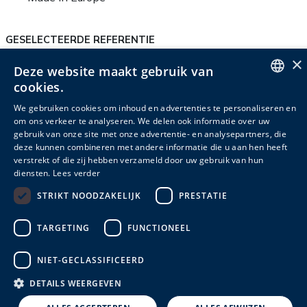
GESELECTEERDE REFERENTIE
×
SG40000129
Deze website maakt gebruik van
cookies.
ENGLISH
We gebruiken cookies om inhoud en advertenties te personaliseren en
om ons verkeer te analyseren. We delen ook informatie over uw
DUTCH
Productinfo
Verpakkingsinfo
Accessoires
gebruik van onze site met onze advertentie- en analysepartners, die
deze kunnen combineren met andere informatie die u aan hen heeft
FRENCH
Gerelateerde producten
verstrekt of die zij hebben verzameld door uw gebruik van hun
diensten.
Lees verder
STRIKT NOODZAKELIJK
PRESTATIE
Referentie
Gewicht (kg)
Garantie
TARGETING
FUNCTIONEEL
SG40000129
0,34
2
NIET-GECLASSIFICEERD
DETAILS WEERGEVEN