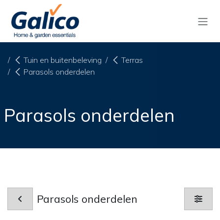
Overslaan naar inhoud
Tuin en buitenbeleving
Terras
Parasols onderdelen
Parasols onderdelen
Parasols onderdelen