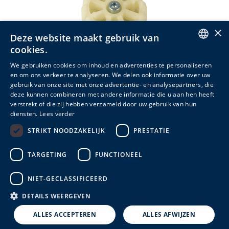
×
Deze website maakt gebruik van
cookies.
ENGLISH
We gebruiken cookies om inhoud en advertenties te personaliseren
en om ons verkeer te analyseren. We delen ook informatie over uw
DUTCH
gebruik van onze site met onze advertentie- en analysepartners, die
deze kunnen combineren met andere informatie die u aan hen heeft
FRENCH
AANSLUITHULS VOOR VOET
verstrekt of die zij hebben verzameld door uw gebruik van hun
diensten.
Lees verder
Meer info
STRIKT NOODZAKELIJK
PRESTATIE
TARGETING
FUNCTIONEEL
NIET-GECLASSIFICEERD
DETAILS WEERGEVEN
ALLES ACCEPTEREN
ALLES AFWIJZEN