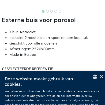
Externe buis voor parasol
Kleur: Antraciet
Inclusief 2 roosters, een spoel en een kopstuk
Geschikt voor alle modellen
Afmetingen: 2520x80mm
Made in Europe
GESELECTEERDE REFERENTIE
×
SG40000678
Deze website maakt gebruik van
cookies.
ENGLISH
We gebruiken cookies om inhoud en advertenties te personaliseren en
om ons verkeer te analyseren. We delen ook informatie over uw
DUTCH
Productinfo
gebruik van onze site met onze advertentie- en analysepartners, die
Verpakkingsinfo
Accessoires
deze kunnen combineren met andere informatie die u aan hen heeft
FRENCH