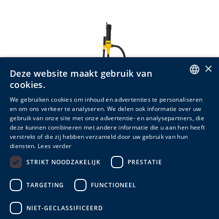
×
Deze website maakt gebruik van
cookies.
ENGLISH
We gebruiken cookies om inhoud en advertenties te personaliseren
en om ons verkeer te analyseren. We delen ook informatie over uw
DUTCH
gebruik van onze site met onze advertentie- en analysepartners, die
deze kunnen combineren met andere informatie die u aan hen heeft
FRENCH
Overhevelingspomp
verstrekt of die zij hebben verzameld door uw gebruik van hun
diensten.
Lees verder
Meer info
STRIKT NOODZAKELIJK
PRESTATIE
TARGETING
FUNCTIONEEL
NIET-GECLASSIFICEERD