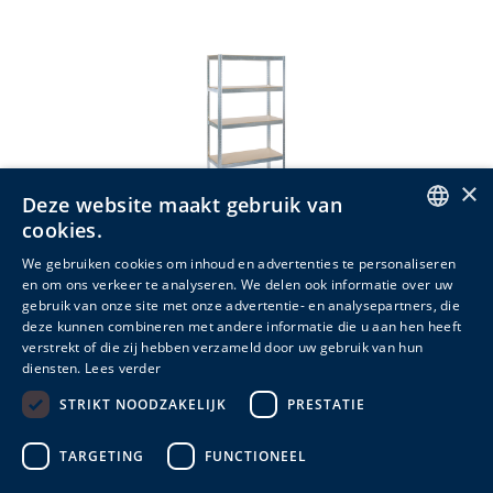
×
Deze website maakt gebruik van
cookies.
ENGLISH
We gebruiken cookies om inhoud en advertenties te personaliseren
en om ons verkeer te analyseren. We delen ook informatie over uw
DUTCH
Power Heavy Duty
gebruik van onze site met onze advertentie- en analysepartners, die
deze kunnen combineren met andere informatie die u aan hen heeft
FRENCH
10 varianten
verstrekt of die zij hebben verzameld door uw gebruik van hun
diensten.
Lees verder
Meer info
STRIKT NOODZAKELIJK
PRESTATIE
TARGETING
FUNCTIONEEL