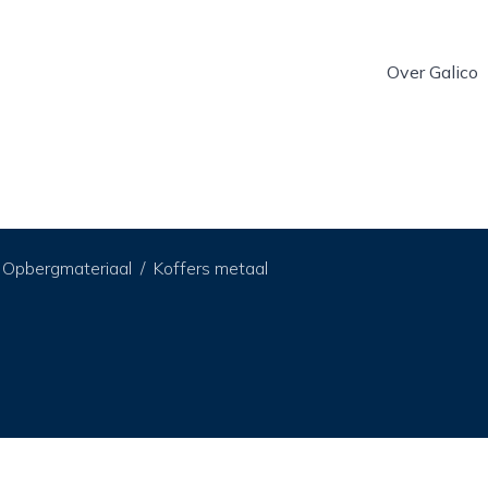
Over Galico
Opbergmateriaal
Koffers metaal