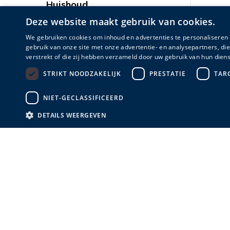
Huishoud
Deze website maakt gebruik van cookies.
We gebruiken cookies om inhoud en advertenties te personaliseren 
gebruik van onze site met onze advertentie- en analysepartners, d
verstrekt of die zij hebben verzameld door uw gebruik van hun diens
STRIKT NOODZAKELIJK
PRESTATIE
TAR
NIET-GECLASSIFICEERD
DETAILS WEERGEVEN