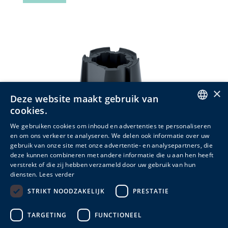
×
Deze website maakt gebruik van
cookies.
ENGLISH
We gebruiken cookies om inhoud en advertenties te personaliseren
en om ons verkeer te analyseren. We delen ook informatie over uw
DUTCH
gebruik van onze site met onze advertentie- en analysepartners, die
deze kunnen combineren met andere informatie die u aan hen heeft
FRENCH
Voet PWA440-reeks
verstrekt of die zij hebben verzameld door uw gebruik van hun
diensten.
Lees verder
Meer info
STRIKT NOODZAKELIJK
PRESTATIE
TARGETING
FUNCTIONEEL