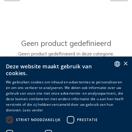
Geen product gedefinieerd
Geen product gedefinieerd in deze categorie.
×
Deze website maakt gebruik van
cookies.
ENGLISH
We gebruiken cookies om inhoud en advertenties te personaliseren
en om ons verkeer te analyseren. We delen ook informatie over uw
DUTCH
gebruik van onze site met onze advertentie- en analysepartners, die
deze kunnen combineren met andere informatie die u aan hen heeft
FRENCH
verstrekt of die zij hebben verzameld door uw gebruik van hun
diensten.
Lees verder
STRIKT NOODZAKELIJK
PRESTATIE